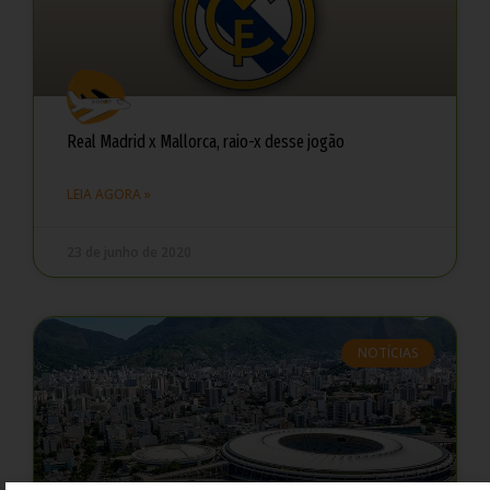
Real Madrid x Mallorca, raio-x desse jogão
LEIA AGORA »
23 de junho de 2020
NOTÍCIAS